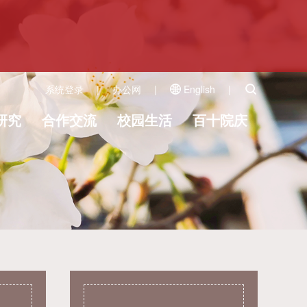
系统登录
|
办公网
|
English
|
研究
合作交流
校园生活
百十院庆