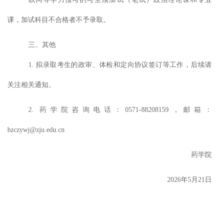
课，加试科目不合格者不予录取。
三、
其他
1.
拟录取考生的政审、体检和定向协议签订等工作，后续请
关注相关通知。
2.
药
学院
咨询
电话
：
0571-
88208159
，邮箱：
hzczywj
@zju.edu.cn
药
学院
2026
年
5
月
21
日