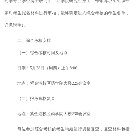
药学专业学位
博士
研究生
，
经学院
研究生招生工作领导小组组织专
家
对考生报名
材料进行审核，
最终
确定进入综合考核的考生名单，
详见附件
1
。
二、
综合考核安排
（一）综合考核时间及地点
日期：
5
月
28
日（周
四
）
上午
8:00
地点：紫金港校区药学院大楼
225
会议室
（二）报考资格复查
地点：紫金港校区药学院大楼
238
会议室
每位参加综合考核的考生均须进行资格复查，复查材料包括