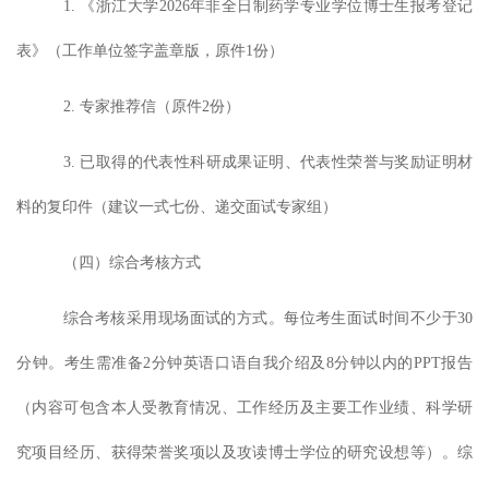
1.
《浙江大学
2026
年非全日制
药学专业学位
博士生报考登记
表》（工作单位签字盖章版
，原件
1
份
）
2.
专家推荐信（原件
2
份）
3.
已取得的代表性科研成果证明、代表性荣誉与奖励证明材
料的复印件（建议一式七份、递交面试专家组）
（四）综合考核方式
综合考核采用现场面试的方式。每位考生面试时间不少于
30
分钟。考生需准备
2
分钟英语口语自我介绍及
8
分钟以内的
PPT
报告
（内容可包含本人受教育情况、工作经历及主要工作业绩、科学研
究项目经历、获得荣誉奖项以及攻读博士学位的研究设想等）。综