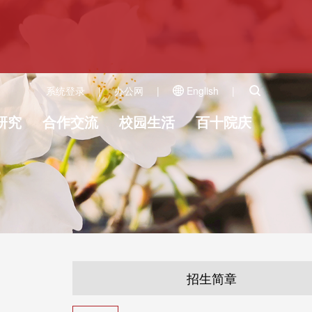
系统登录
|
办公网
|
English
|
研究
合作交流
校园生活
百十院庆
招生简章