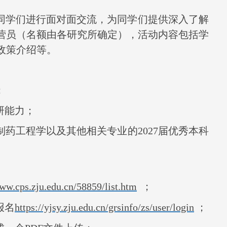
同学们进行面对面交流，为同学们提供深入了解
营员（名额由各研究所确定），活动内容包括学
政策介绍等。
；
研能力；
制药工程学以及其他相关专业的
2027
届优秀本科
www.cps.zju.edu.cn/58859/list.htm
；
报名
https://yjsy.zju.edu.cn/grsinfo/zs/user/login
；