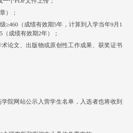
成一个
PDF
文件上传；
章）；
级≥
460
（成绩有效期
5
年，计算到入学当年
9
月
1
.5
（成绩有效期
2
年）；
学术论文、出版物或原创性工作成果、获奖证书
药学院网站公示入营学生名单，入选者也将收到