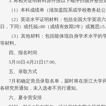
3.
将相关证明材料原件按以下顺序扫描并整合
（
1
）本科成绩单（须加盖院系或学校教务处公
（
2
）英语水平证明材料：包括全国大学英语六
日，下同）或托福≥
80
（成绩有效期
2
年）或雅思≥
5
（
3
）其他材料：包括能体现自身学术水平的
等材料。
四、报名时间
5
月
16
日
-6
月
21
日
17:00
。
五、录取方式
7
月初确定营员录取名单，届时将在浙江大学
各研究所通知，未入选者不另行通知。
六、夏令营安排