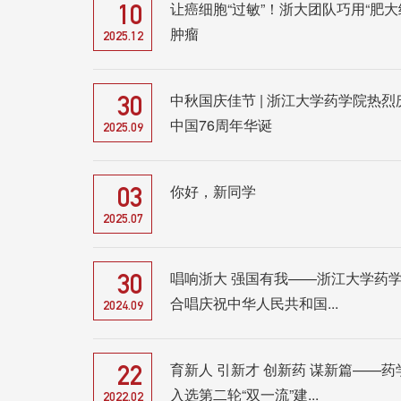
让癌细胞“过敏”！浙大团队巧用“肥大
10
肿瘤
2025.12
中秋国庆佳节 | 浙江大学药学院热烈
30
中国76周年华诞
2025.09
你好，新同学
03
2025.07
唱响浙大 强国有我——浙江大学药
30
合唱庆祝中华人民共和国...
2024.09
育新人 引新才 创新药 谋新篇——药
22
入选第二轮“双一流”建...
2022.02