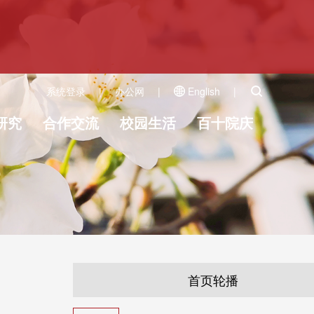
系统登录
|
办公网
|
English
|
研究
合作交流
校园生活
百十院庆
首页轮播