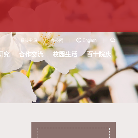
系统登录
|
办公网
|
English
|
研究
合作交流
校园生活
百十院庆