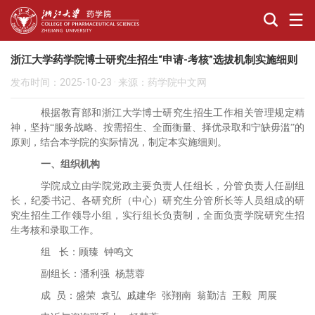
浙江大学药学院博士研究生招生“申请-考核”选拔机制实施细则
发布时间：2025-10-23
·
来源：药学院中文网
根据教育部和浙江大学博士研究生招生工作相关管理规定精
神，坚持“服务战略、按需招生、全面衡量、择优录取和宁缺毋滥”的
原则，结合本学院的实际情况，制定本实施细则。
一、组织机构
学院成立由学院党政主要负责人任组长，分管负责人任副组
长，纪委书记、各研究所（中心）研究生分管所长等人员组成的研
究生招生工作领导小组，实行组长负责制，全面负责学院研究生招
生考核和录取工作。
组
长：顾
臻
钟鸣文
副组长：潘利强
杨慧蓉
成
员：盛
荣
袁
弘
戚建华
张翔南
翁勤洁
王
毅
周
展