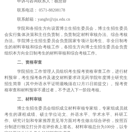
申诉与咨询联系人：杨慧蓉
联系电话：
0571-88208178
联系邮箱：
yanghr@zju.edu.cn
学院和各招生方向设置博士生招生委员会，博士生招生委员
会实行集体决策和主任负责制，
负
责制定材料审核办法、综合考核
办法。
学院博士生招生委员会负责国家专项计划考生、非全日制考
生的材料审核和综合考核工作，各招生方向博士生招生委员会负责
组织本方向全日制考生的材料审核和综合考核工作。
二、资格审查
学院招生工作管理人员组织考生报考资格审查工作，进行材
料预审，考生报考条件及递交材料要求详见药学院年度博士研究生
招生简章（其中外语水平证明最晚须在
12
月
15
日前提交）。报考资
格审查和材料预审不通过者，不予进入下一阶段考核。
三、材料审核
博士生招生委员会组织成立材料审核专家组，专家组成员就
考生的课程成绩、硕士学位论文、外语水平、学术水平、科研工
作、研究计划和专家推荐意见等方面对考生做出综合评价，按照百
分制进行独立打分并在评价表上签名。材料审核总分为
100
分，以专