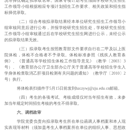
况等择优确定拟录取名单。国家专项计划考生须由学校研究生招生
工作领导小组根据相应专项计划招生工作要求、相关政策和招生指
标择优录取。
（二）综合考核拟录取结果经本单位研究生招生工作领导小
组审核同意后进行公布，并报学校研究生招生处，学校研究生招生
工作领导小组审核通过后在学校研究生招生网进行公示，未经公示
的拟录取结果无效。
（三）拟录取考生按照教育部文件要求自行在二甲及以上医
院体检，体检不合格者不予录取。体检标准参照《残疾人教育条
例》、《普通高等学校招生体检工作指导意见》（教学〔
2003
〕
3
号）、《教育部办公厅
卫生部办公厅关于普通高等学校招生学生入
学身体检查取消乙肝项目检测有关问题的通知》（教学厅〔
2010
〕
2
号）执行。
将体检表扫描件于
5
月
15
日前发到
hzczywj@zju.edu.cn
邮箱。
（四）考生的各项考试、考核成绩仅对当年招生有效，未参
加当年规定时间招生考核的考生不得录取。
六、调档政审
学院党委负责向拟录取考生所在单位函调人事档案和本人现
实表现等材料（须加盖考生人事档案所在单位的组织人事、思想政