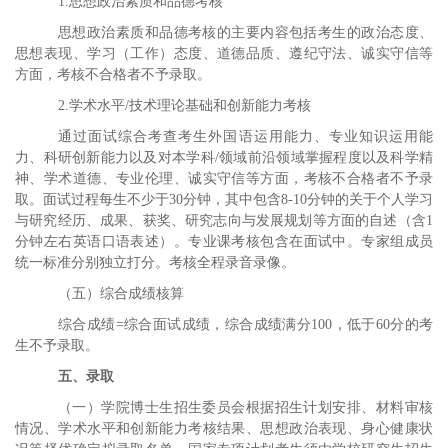
1.
思想政治素质和品德考核
思想政治素质和品德考核的主要内容包括考生的政治态度、
思想表现、学习（工作）态度、道德品质、遵纪守法、诚实守信等
方面，考核不合格者不予录取。
2.
学术水平
/
技术理论基础和创新能力考核
通过面试综合考查考生外国语运用能力、专业知识运用能
力、科研创新能力以及对本学科
/
领域前沿领域掌握程度以及科学精
神、学术道德、专业伦理、诚实守信等方面，考核不合格者不予录
取。面试过程每生不少于
30
分钟，其中包含
8-10
分钟的关于个人学习
与研究经历、成果、获奖、研究志向与发展规划等方面的自述（含
1
分钟左右英语口语表述）。专业课考核包含在面试中。专家组成员
统一标准分别独立打分。考核全程录音录像。
（五）综合成绩核算
综合成绩
=
综合面试成绩，综合成绩满分
100
，低于
60
分的考
生不予录取。
五、录取
（一）学院博士生招生委员会根据招生计划安排、材料审核
情况、学术水平和创新能力考核结果、思想政治表现、身心健康状