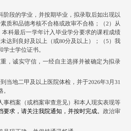
科阶段的学业，并按期毕业，拟录取后如出现以
治素质和品德考核不合格或政审不合格；（
2
）从
）本科最后一学年计入毕业学分要求的课程成绩
绩未达到良好及以上（或
80
分及以上）；（
5
）我
和学士学位证书。
慎重，诚实守信，一经自主选择并被确定为拟录
行到当地二甲及以上医院体检，并于
2026
年
3
月
31
格。
人事档案（或档案审查意见）和本人现实表现等
档要求，请关注我院通知，并按时完成。
政治审