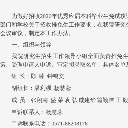
为做好招收
2026
年
优秀应届本科毕业生免试攻
部门和学校关于招收推免生工作要求，在我院研究
会议审议，制定本工作办法。
一、组织与领导
我院研究生招生工作领导小组全面负责推免
策、受理申请人申诉、审定拟录取名单。具体名单
组
长：顾
臻
钟鸣文
副组长：潘利强
杨慧蓉
成
员：张翔南
盛 荣
袁 弘
戚建华
翁勤洁
王
申诉联系人：杨慧蓉
申诉联系电话
：
0571-88208178