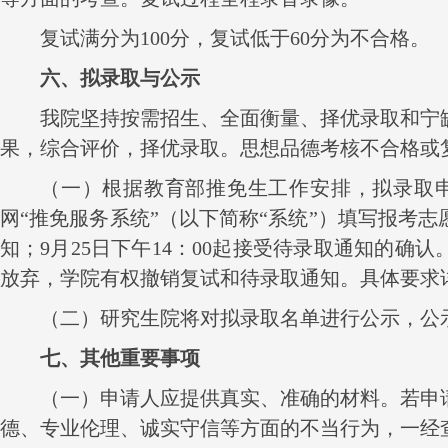
复试满分为
100
分，复试低于
60
分为不合格。
六、拟录取与公示
我院坚持按需招生、全面衡量、择优录取和宁
果，综合评价，择优录取。思想品德考核不合格或
（一）根据教育部推免生工作安排，拟录取
网“推免服务系统”（以下简称“系统”）填写报考志
知；
9
月
25
日下午
14
：
00
起接受待录取通知的确认
放弃，学院有权撤销复试和待录取通知。具体要求
（二）研究生院将对拟录取名单进行公示，公
七、其他重要事项
（一）申请人应提供真实、准确的材料。若申
德、专业伦理、诚实守信等方面的不当行为，一经