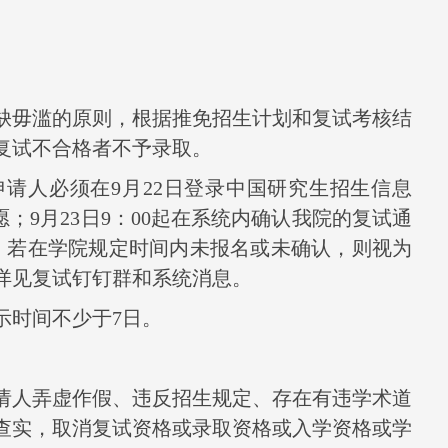
缺毋滥的原则，根据推免招生计划和复试考核结
复试不合格者不予录取。
申请人必须在
9
月
22
日登录中国研究生招生信息
愿；
9
月
23
日
9
：
00
起在系统内确认我院的复试通
。若在学院规定时间内未报名或未确认，则视为
详见复试钉钉群和系统消息。
示时间不少于
7
日。
请人弄虚作假、违反招生规定、存在有违学术道
查实，取消复试资格或录取资格或入学资格或学