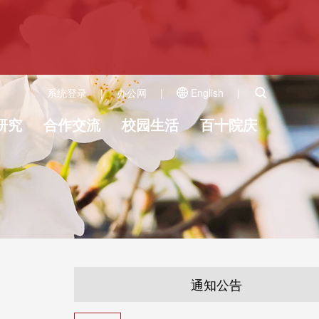
系统登录
|
办公网
|
English
|
研究
合作交流
校园生活
百十院庆
通知公告