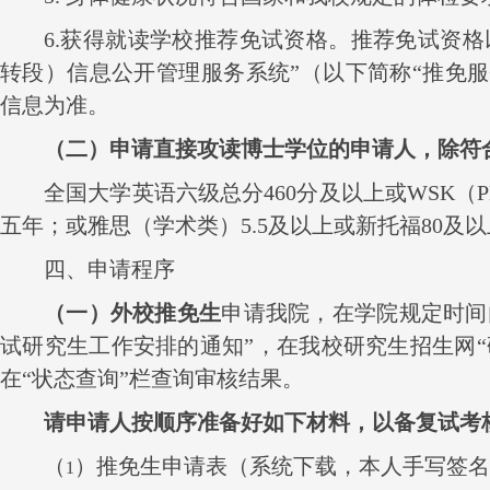
6.
获得就读学校推荐免试资格。推荐免试资格
转段）信息公开管理服务系统”（
以下简称“推免服
信息为准。
（二）申请直接攻读博士学位的申请人，除符
全国大学英语六级总分
460
分及以上或
WSK
（
P
五年；或雅思（学术类）
5.5
及以上或新托福
80
及以
四、申请程序
（一）外校推免生
申请我院，在学院规定时间
试研究生工作安排的通知”，在我校研究生招生网
在“状态查询”栏查询审核结果
。
请申请人按顺序准备好如下材料，以备复试考
（
）推免生申请表（系统下载，本人手写签名
1