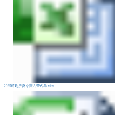
2025药剂所夏令营入营名单.xlsx