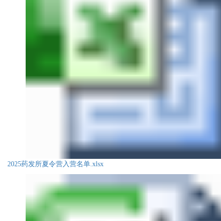
2025药发所夏令营入营名单.xlsx